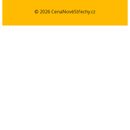
© 2026 CenaNovéStřechy.cz