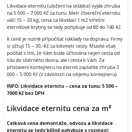
Likvidace eternitu (uložení na skládce) vyjde zhruba
na 5 500 – 7 000 Kč za tunu. Metr čtvereční eternitu
váží 15 – 20 kg, cena za likvidaci 1 m2 střešní
eternitové krytiny se tedy pohybuje od 80 do 140 Kč.
K ceně je nutné připočítat náklady na dopravu. Firmy
si účtují 15 – 30,-Kč za kilometr cesty. Musíte však
počítat s tím, že Vám bude účtována nejen cesta od
Vás do sběrného dvora, ale i cesta k Vám. Za
přistavení kontejneru na eternit zaplatíte zhruba 3
000 – 5 000 Kč (v závislosti na objemu kontejneru).
INFO: Likvidace eternitu – cena za tunu: 5 500 –
7000 Kč bez DPH
Likvidace eternitu cena za m
²
Celková cena demontáže, odvozu a likvidace
eternitu se tedy běžně pohybuje v rozmezí: