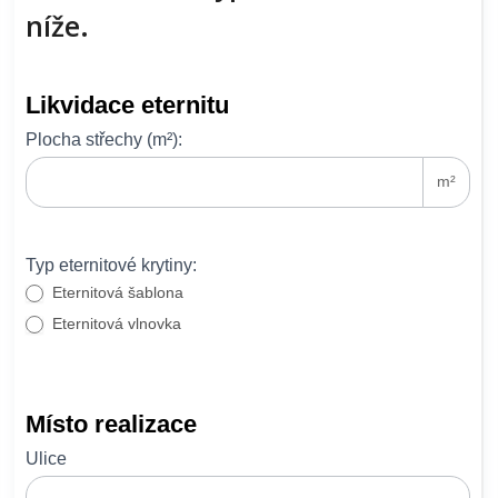
níže.
Eternit
Likvidace eternitu
Plocha střechy (m²):
m²
Typ eternitové krytiny:
Eternitová šablona
Eternitová vlnovka
Místo realizace
Ulice