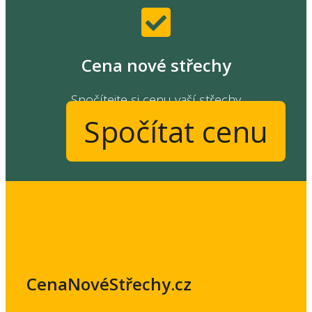
Cena nové střechy
Spočítejte si cenu vaší střechy
Spočítat cenu
CenaNovéStřechy.cz