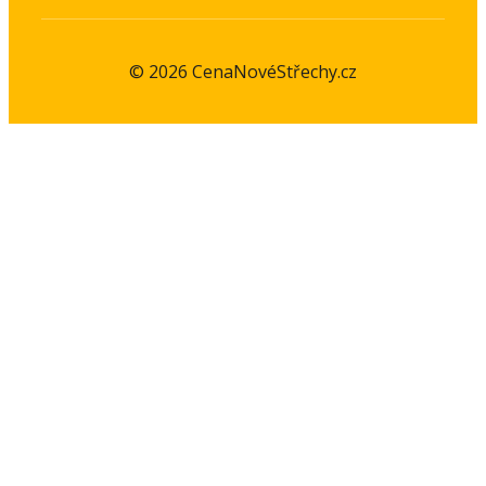
© 2026 CenaNovéStřechy.cz