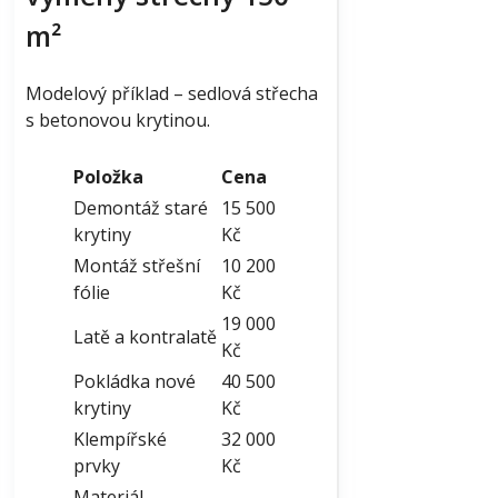
m²
Modelový příklad – sedlová střecha
s betonovou krytinou.
Položka
Cena
Demontáž staré
15 500
krytiny
Kč
Montáž střešní
10 200
fólie
Kč
19 000
Latě a kontralatě
Kč
Pokládka nové
40 500
krytiny
Kč
Klempířské
32 000
prvky
Kč
Materiál