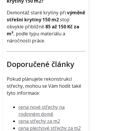
krytiny 150 m2?
Demontáž staré krytiny při
výměně
střešní krytiny 150 m2
stojí
obvykle přibližně
85 až 150 Kč za
m²
, podle typu materiálu a
náročnosti práce.
Doporučené články
Pokud plánujete rekonstrukci
střechy, mohou se Vám hodit také
tyto informace:
cena nové střechy na
rodinném domě
cena střechy za m2
cena plechové střechy za m2