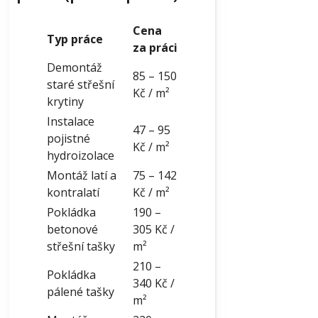
Cena
Typ práce
za práci
Demontáž
85 – 150
staré střešní
Kč / m²
krytiny
Instalace
47 – 95
pojistné
Kč / m²
hydroizolace
Montáž latí a
75 – 142
kontralatí
Kč / m²
Pokládka
190 –
betonové
305 Kč /
střešní tašky
m²
210 –
Pokládka
340 Kč /
pálené tašky
m²