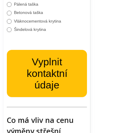
Pálená taška
Betonová taška
Vláknocementová krytina
Šindelová krytina
Vyplnit
kontaktní
údaje
Co má vliv na cenu
výměny střešní