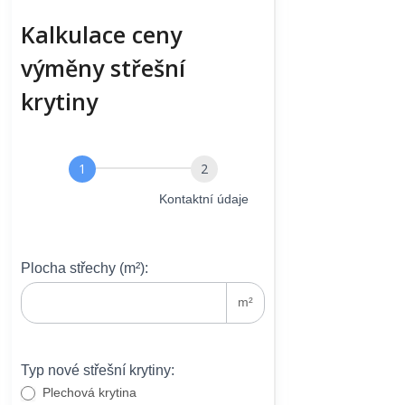
Kalkulace ceny
výměny střešní
krytiny
Výměna
krytiny
–
Střešní krytina
Kontaktní údaje
3
kroky
(ProgLP)
Plocha střechy (m²):
m²
Typ nové střešní krytiny:
Plechová krytina