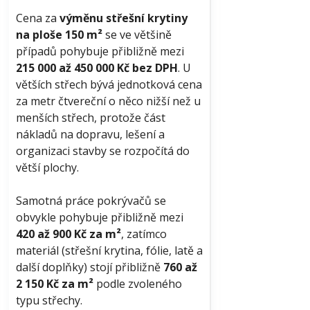
Cena za
výměnu střešní krytiny
na ploše 150 m²
se ve většině
případů pohybuje přibližně mezi
215 000 až 450 000 Kč bez DPH
. U
větších střech bývá jednotková cena
za metr čtvereční o něco nižší než u
menších střech, protože část
nákladů na dopravu, lešení a
organizaci stavby se rozpočítá do
větší plochy.
Samotná práce pokrývačů se
obvykle pohybuje přibližně mezi
420 až 900 Kč za m²
, zatímco
materiál (střešní krytina, fólie, latě a
další doplňky) stojí přibližně
760 až
2 150 Kč za m²
podle zvoleného
typu střechy.