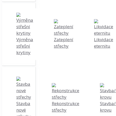
Výměna
Zateplení
Likvidace
střešní
střechy
eternitu
krytiny
Stavba
Rekonstrukce
Stavba/
nové
střechy
krovu