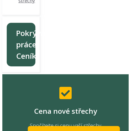
střechy
Pokrývačské
práce
Ceník
Cena nové střechy
Spočítejte si cenu vaší střechy