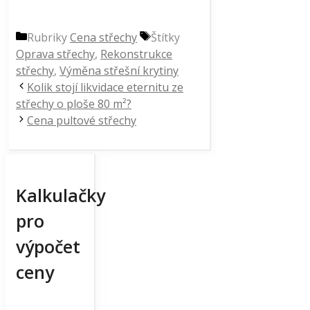
Rubriky
Cena střechy
Štítky
Oprava střechy
,
Rekonstrukce
střechy
,
Výměna střešní krytiny
Kolik stojí likvidace eternitu ze
střechy o ploše 80 m²?
Cena pultové střechy
Kalkulačky
pro
výpočet
ceny