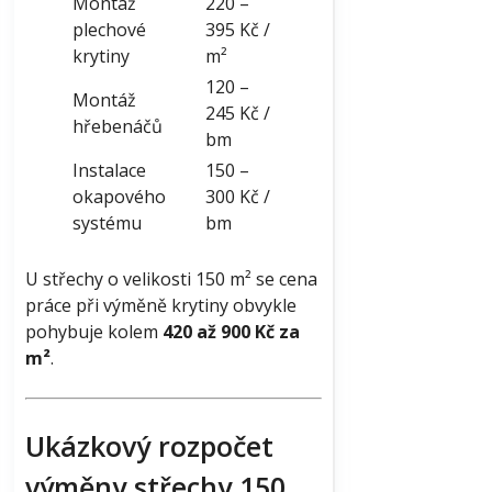
Montáž
220 –
plechové
395 Kč /
krytiny
m²
120 –
Montáž
245 Kč /
hřebenáčů
bm
Instalace
150 –
okapového
300 Kč /
systému
bm
U střechy o velikosti 150 m² se cena
práce při výměně krytiny obvykle
pohybuje kolem
420 až 900 Kč za
m²
.
Ukázkový rozpočet
výměny střechy 150