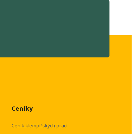
Ceníky
Ceník klempířských prací