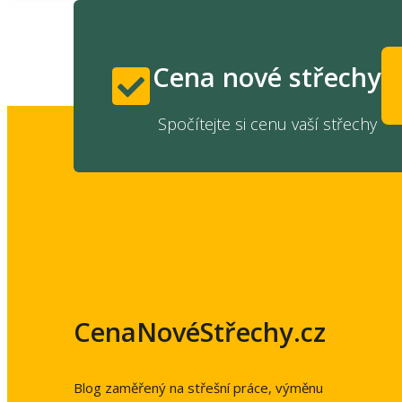
Cena nové střechy
Spočítejte si cenu vaší střechy
CenaNovéStřechy.cz
Blog zaměřený na střešní práce, výměnu