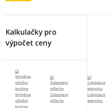
Kalkulačky pro
výpočet ceny
Výměna
Zateplení
Likvidace
střešní
střechy
eternitu
krytiny