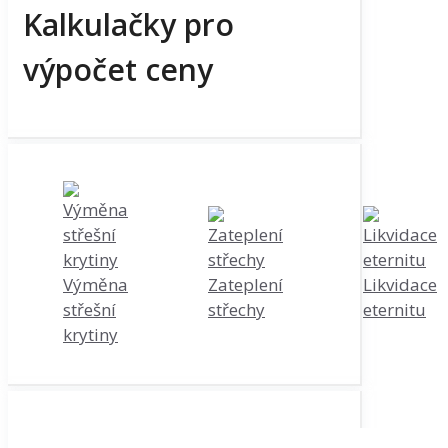
Kalkulačky pro
výpočet ceny
Výměna
Zateplení
Likvidace
střešní
střechy
eternitu
krytiny