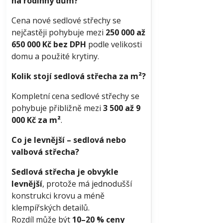
na rodinný dům?
Cena nové sedlové střechy se
nejčastěji pohybuje mezi
250 000 až
650 000 Kč bez DPH
podle velikosti
domu a použité krytiny.
Kolik stojí sedlová střecha za m²?
Kompletní cena sedlové střechy se
pohybuje přibližně mezi
3 500 až 9
000 Kč za m²
.
Co je levnější – sedlová nebo
valbová střecha?
Sedlová střecha je obvykle
levnější
, protože má jednodušší
konstrukci krovu a méně
klempířských detailů.
Rozdíl může být
10–20 % ceny