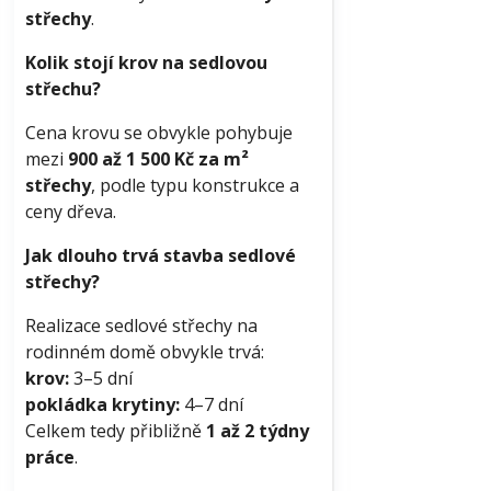
střechy
.
Kolik stojí krov na sedlovou
střechu?
Cena krovu se obvykle pohybuje
mezi
900 až 1 500 Kč za m²
střechy
, podle typu konstrukce a
ceny dřeva.
Jak dlouho trvá stavba sedlové
střechy?
Realizace sedlové střechy na
rodinném domě obvykle trvá:
krov:
3–5 dní
pokládka krytiny:
4–7 dní
Celkem tedy přibližně
1 až 2 týdny
práce
.