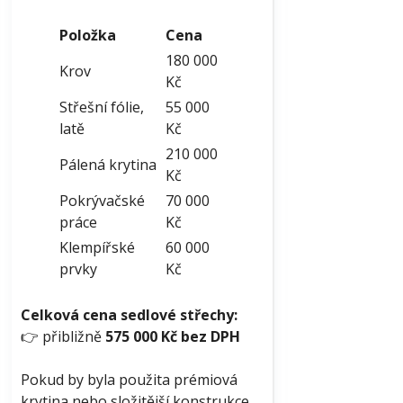
Položka
Cena
180 000
Krov
Kč
Střešní fólie,
55 000
latě
Kč
210 000
Pálená krytina
Kč
Pokrývačské
70 000
práce
Kč
Klempířské
60 000
prvky
Kč
Celková cena sedlové střechy:
👉 přibližně
575 000 Kč bez DPH
Pokud by byla použita prémiová
krytina nebo složitější konstrukce