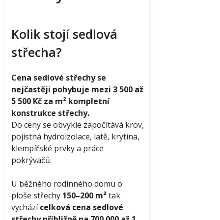
Kolik stojí sedlová
střecha?
Cena sedlové střechy se
nejčastěji pohybuje mezi 3 500 až
5 500 Kč za m² kompletní
konstrukce střechy.
Do ceny se obvykle započítává krov,
pojistná hydroizolace, latě, krytina,
klempířské prvky a práce
pokrývačů.
U běžného rodinného domu o
ploše střechy
150–200 m²
tak
vychází
celková cena sedlové
střechy přibližně na 700 000 až 1