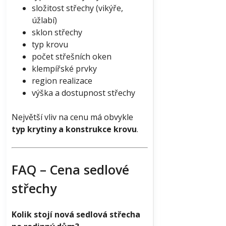
složitost střechy (vikýře,
úžlabí)
sklon střechy
typ krovu
počet střešních oken
klempířské prvky
region realizace
výška a dostupnost střechy
Největší vliv na cenu má obvykle
typ krytiny a konstrukce krovu
.
FAQ – Cena sedlové
střechy
Kolik stojí nová sedlová střecha