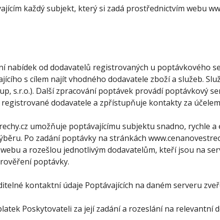
ajícím každý subjekt, který si zadá prostřednictvím webu 
ní nabídek od dodavatelů registrovaných u poptávkového s
ícího s cílem najít vhodného dodavatele zboží a služeb. S
, s.r.o.). Další zpracování poptávek provádí poptávkový se
é registrované dodavatele a zpřístupňuje kontakty za účele
chy.cz umožňuje poptávajícímu subjektu snadno, rychle a e
k výběru. Po zadání poptávky na stránkách www.cenanovestre
a webu a rozešlou jednotlivým dodavatelům, kteří jsou na se
prověření poptávky.
ditelné kontaktní údaje Poptávajících na daném serveru zve
atek Poskytovateli za její zadání a rozeslání na relevantní 