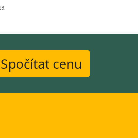
23.
Spočítat cenu