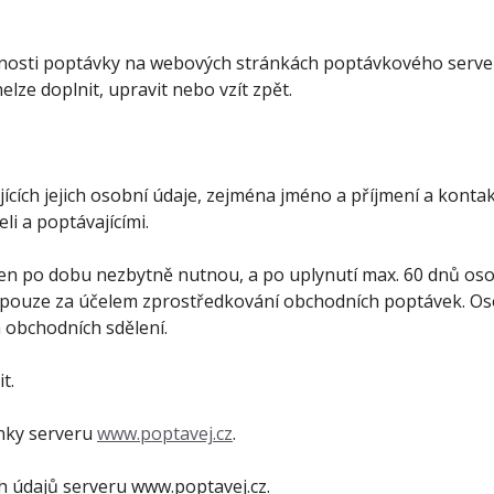
tnosti poptávky na webových stránkách poptávkového server
lze doplnit, upravit nebo vzít zpět.
ích jejich osobní údaje, zejména jméno a příjmení a kontak
i a poptávajícími.
en po dobu nezbytně nutnou, a po uplynutí max. 60 dnů oso
 pouze za účelem zprostředkování obchodních poptávek. Os
a obchodních sdělení.
t.
nky serveru
www.poptavej.cz
.
h údajů serveru www.poptavej.cz.