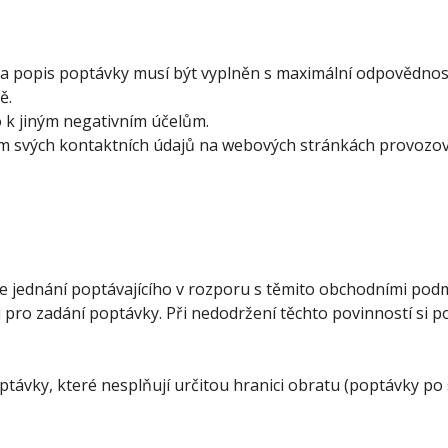
a popis poptávky musí být vyplněn s maximální odpovědnost
ě.
 k jiným negativním účelům.
ím svých kontaktních údajů na webových stránkách provozova
e jednání poptávajícího v rozporu s těmito obchodními po
pro zadání poptávky. Při nedodržení těchto povinností si p
ptávky, které nesplňují určitou hranici obratu (poptávky po