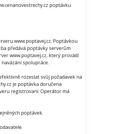
www.cenanovestrechy.cz poptávku
erveru www.poptavej.cz. Poptávkou
lužba předává poptávky serverům
rver www.poptavej.cz, který provádí
m navázání spolupráce.
fektivně rozeslat svůj požadavek na
chy.cz je poptávka doručena
rveru registrovaní. Operátor má
řejněných poptávek.
dodavatele.