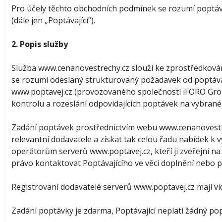
Pro účely těchto obchodních podmínek se rozumí poptáv
(dále jen „Poptávající“).
2. Popis služby
Služba www.cenanovestrechy.cz slouží ke zprostředková
se rozumí odeslaný strukturovaný požadavek od poptávaj
www.poptavej.cz (provozovaného společností iFORO Group
kontrolu a rozeslání odpovídajících poptávek na vybran
Zadání poptávek prostřednictvím webu www.cenanovestre
relevantní dodavatele a získat tak celou řadu nabídek 
operátorům serverů www.poptavej.cz, kteří ji zveřejní n
právo kontaktovat Poptávajícího ve věci doplnění nebo 
Registrovaní dodavatelé serverů www.poptavej.cz mají vi
Zadání poptávky je zdarma, Poptávající neplatí žádný popl