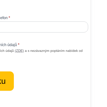
lefon
*
ních údajů
*
ích údajů
(ZDE)
a s nezávazným poptáním nabídek od
ku