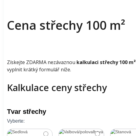
Cena střechy 100 m²
Získejte ZDARMA nezávaznou
kalkulaci střechy 100 m²
vyplnit krátký formulář níže.
Kalkulace ceny střechy
Stavba
Tvar střechy
střechy
-
Vyberte:
100
m2