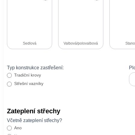
-
přepsat
Sedlová
Valbová/polovalbová
Stano
Typ konstrukce zastřešení:
Pl
Tradiční krovy
Střešní vazníky
Zateplení střechy
Včetně zateplení střechy?
Ano