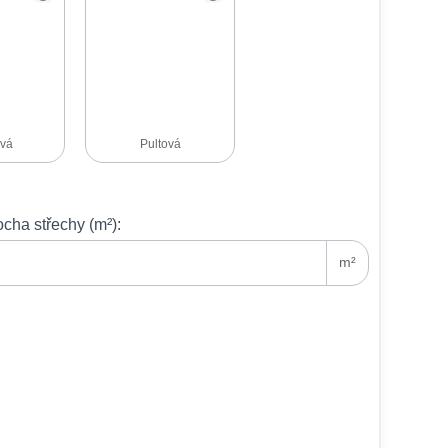
vá
Pultová
ocha střechy (m²):
m²